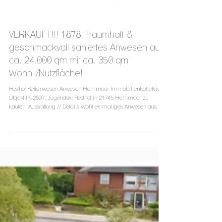
VERKAUFT!!! 1878: Traumhaft &
geschmackvoll saniertes Anwesen auf
ca. 24.000 qm mit ca. 350 qm
Wohn-/Nutzfläche!
Resthof Reitanwesen Anwesen Hemmoor Immobilienkollektiv
Objekt IK-2507: Jugendstil Resthof in 21745 Hemmoor zu
kaufen! Ausstattung // Details Wohl einmaliges Anwesen aus
1878, knapp 24.000 qm Grundstücksfläche, insgesamt ca. 350
qm Wohn-/Nutzfläche, aufwendig & geschmackvoll saniert &
modernisiert, charakteristischer Kapitänsgiebel, Stuck-
Elemente, teilweise hohe Decken, offenes Balkenwerk,
Fußbodenheizung in Küche & Flur, große Diele, weitläufiger
Wohn-/Essbereich, Kaminofe