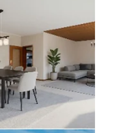
Beschreibung Dieses ca. 1.253 m² große Baugrundstück liegt
eingerückt sowie sehr ruhig an einer Sackgasse einer ruhigen
Anliegerstraße und trotzdem in DIREKTER ZENTRUMSLAGE.
Die Hamburger Stadtgrenze ist nur einige hundert Meter von
diesem Grundstück entfernt. Besonders hervorzuheben ist die
hohe Bebaubarkeit von ca. 70% der Grundstücksfläche
zuzüglich Dach-, bzw. Staffelgeschoss! Das Grundstück kann
z.B. mit einem Mehrfa