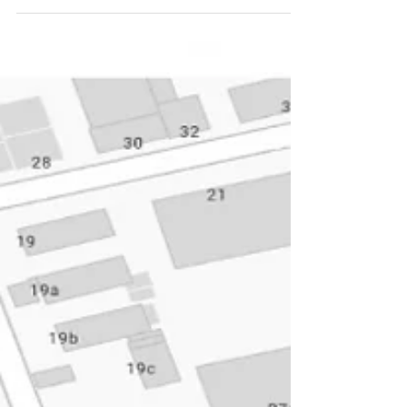
VERKAUFT!!! TOP gepflegt mit ca. 250
qm Wohn-/Nutzfläche inkl. Vollkeller &
Doppelgarage in gesuchter Lage von
Rosengarten OT Nenndorf bei
Hamburg !!!
Haus kaufen verkaufen Rosengarten Nenndorf Hamburg
Immobilienkollektiv Objekt IK-2510: Einfamilienhaus mit
Doppelgarage in 21224 Rosengarten OT Nenndorf zu kaufen!
Ausstattung Ca. 250 qm Wohn-/Nutzfläche, Baujahr 1977,
Massivbauweise, gepflegter Zustand, fast 40 qm
Wohn-/Essbereich, große Fensterelemente, Terrasse, angelegter
Garten, erhöhter Eingangsbereich, Diele, Küche, das Gäste WC,
vier Schlafzimmer, Dachgeschoss Flur, Badezimmer,
Dachboden bietet zudem noch großzügige L