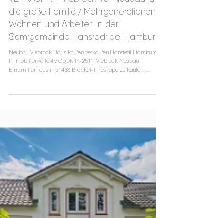
VERKAUFT!!! "Viebrock V3" Neubau für
die große Familie / Mehrgenerationen /
Wohnen und Arbeiten in der
Samtgemeinde Hanstedt bei Hamburg!
Neubau Viebrock Haus kaufen verkaufen Hanstedt Hamburg
Immobilienkollektiv Objekt IK-2511: Viebrock Neubau
Einfamilienhaus in 21438 Brackel-Thieshope zu kaufen!
Ausstattung - Energieeffizienzklasse A+ - Viebrock V3 -
Effizienzhaus Stufe 40 - Klinkerfassade - Smart Home
Ausstattung - elektrische Rollläden - Sicherheitskamera -
Photovoltaik - Kompakt Smart Air 2.0 Abluftwärmepumpe -
Fussbodenheizung - 6 Zimmer - 2 Bäder - HWR mit WM
Anschluss - Diele - Galerie 6 Stellplätze mit