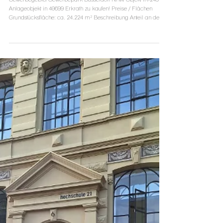
VERKAUFT!!! Einmalige Gelegenheit
BESTLAGE Düsseldorf TOP Rendite:
Anteile an bekanntem GEWERBEPARK
zu kaufen !!!
Gewerbegebiet Gewerbepark Düsseldorf NRW Objekt IK-2492:
Anlageobjekt in 40699 Erkrath zu kaufen! Preise / Flächen
Grundstücksfläche: ca. 24.224 m² Beschreibung Anteil an dem
bekannten Gewerbepark Unterfeldhaus von ca. 31.795 qm zu
kaufen! Ca. 31.795,00 qm x EUR 95,00 / qm aktueller
Bodenrichtwert = reiner rechnerischer Bodenwert EUR
3.020.525,00. Die Einnahmen lt. Gewinnermittlung belaufen sich
auf ca. EUR 160.000,00 p.a. und dies festgeschrieben auf
mindestens noch ca. 47 J