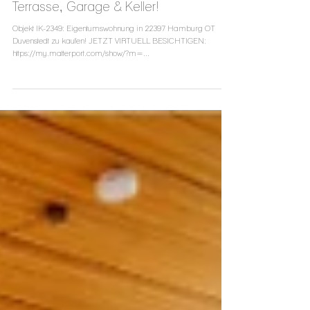
VERKAUFT ! Hamburg Walddörfer ! EG
& zentrale Bestlage von Duvenstedt mit
Terrasse, Garage & Keller!
Objekt IK-2349: Eigentumswohnung in 22397 Hamburg OT
Duvenstedt zu kaufen! JETZT VIRTUELL BESICHTIGEN:
https://my.matterport.com/show/?m=...