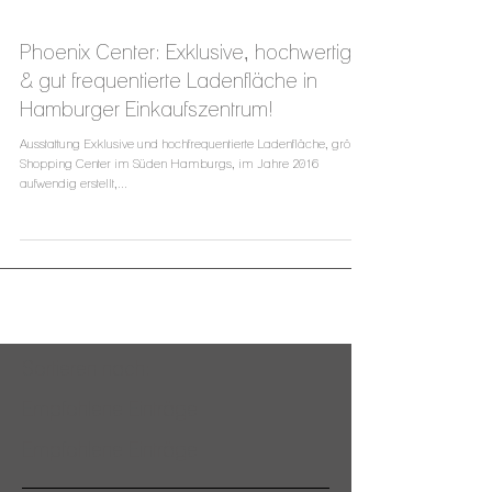
Phoenix Center: Exklusive, hochwertige
& gut frequentierte Ladenfläche in
Hamburger Einkaufszentrum!
Ausstattung Exklusive und hochfrequentierte Ladenfläche, größtes
Shopping Center im Süden Hamburgs, im Jahre 2016
aufwendig erstellt,...
Sortieren nach:
Empfohlene Einträge