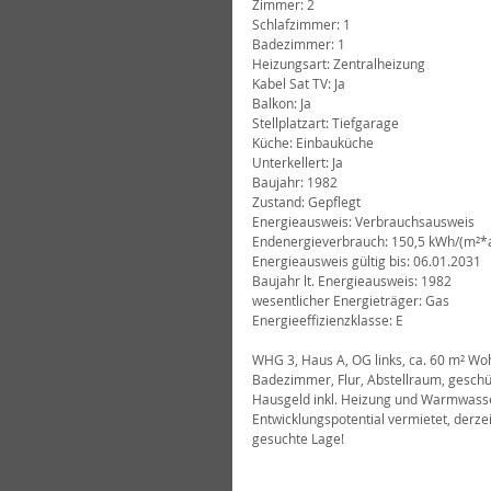
Zimmer: 2
Schlafzimmer: 1
Badezimmer: 1
Heizungsart: Zentralheizung
Kabel Sat TV: Ja
Balkon: Ja
Stellplatzart: Tiefgarage
Küche: Einbauküche
Unterkellert: Ja
Baujahr: 1982
Zustand: Gepflegt
Energieausweis: Verbrauchsausweis
Endenergieverbrauch: 150,5 kWh/(m²*
Energieausweis gültig bis: 06.01.2031
Baujahr lt. Energieausweis: 1982
wesentlicher Energieträger: Gas
Energieeffizienzklasse: E
WHG 3, Haus A, OG links, ca. 60 m² Wo
Badezimmer, Flur, Abstellraum, geschütz
Hausgeld inkl. Heizung und Warmwasser
Entwicklungspotential vermietet, derzeit
gesuchte Lage!