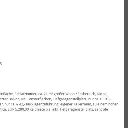
a)
hnfläche, Schlafzimmer, ca. 21 m² großer Wohn-/ Essbereich, Küche, 
ter Balkon, viel Fensterflächen, Tiefgaragenstellplatz, nur ca. € 191,- 
, nur ca. € 42,- Rücklagenzuführung, eigener Kellerraum, zu einem hohen 
 ca. EUR 5.280,00 Kaltmiete p.a. inkl. Tiefgaragenstellplatz, zentrale 