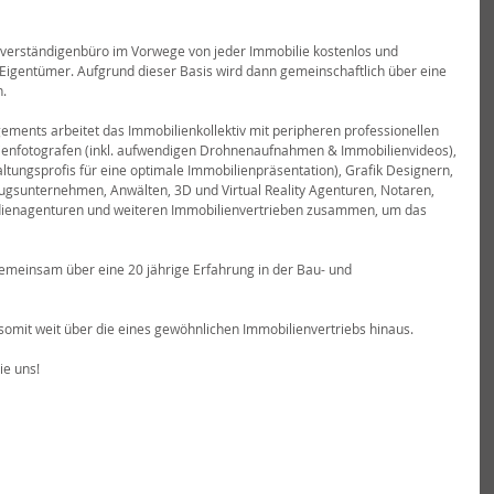
Sachverständigenbüro im Vorwege von jeder Immobilie kostenlos und 
 Eigentümer. Aufgrund dieser Basis wird dann gemeinschaftlich über eine 
.
ents arbeitet das Immobilienkollektiv mit peripheren professionellen 
lienfotografen (inkl. aufwendigen Drohnenaufnahmen & Immobilienvideos), 
tungsprofis für eine optimale Immobilienpräsentation), Grafik Designern, 
sunternehmen, Anwälten, 3D und Virtual Reality Agenturen, Notaren, 
edienagenturen und weiteren Immobilienvertrieben zusammen, um das 
emeinsam über eine 20 jährige Erfahrung in der Bau- und 
omit weit über die eines gewöhnlichen Immobilienvertriebs hinaus.
ie uns!