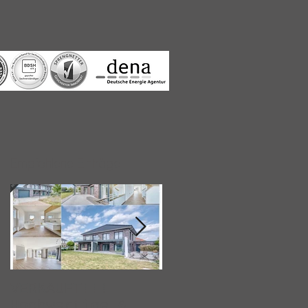
Empfohlene Einträge
VERKAUFT!!!
Immobilienkollek
Hochwertige &
iv & der Bahnhof