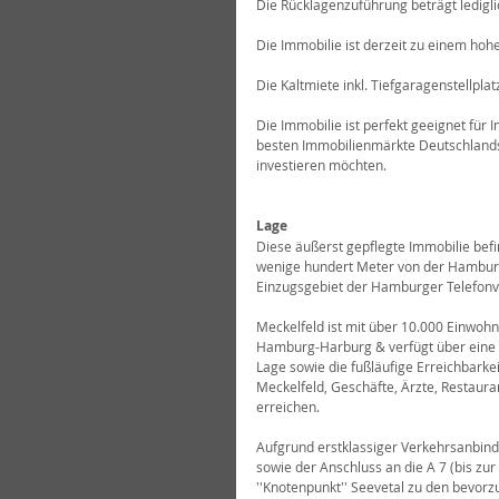
Die Rücklagenzuführung beträgt ledigli
Die Immobilie ist derzeit zu einem hoh
Die Kaltmiete inkl. Tiefgaragenstellplat
Die Immobilie ist perfekt geeignet für 
besten Immobilienmärkte Deutschlands
investieren möchten.
Lage
Diese äußerst gepflegte Immobilie befin
wenige hundert Meter von der Hamburge
Einzugsgebiet der Hamburger Telefonv
Meckelfeld ist mit über 10.000 Einwohn
Hamburg-Harburg & verfügt über eine u
Lage sowie die fußläufige Erreichbarkei
Meckelfeld, Geschäfte, Ärzte, Restaura
erreichen.
Aufgrund erstklassiger Verkehrsanbind
sowie der Anschluss an die A 7 (bis zur
''Knotenpunkt'' Seevetal zu den bevor