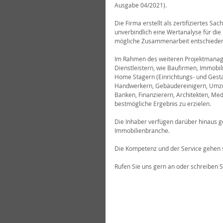
Ausgabe 04/2021).
Die Firma erstellt als zertifiziertes 
unverbindlich eine Wertanalyse für die
mögliche Zusammenarbeit entschieden
Im Rahmen des weiteren Projektmanagem
Dienstleistern, wie Baufirmen, Immobi
Home Stagern (Einrichtungs- und Gestal
Handwerkern, Gebäudereinigern, Umzug
Banken, Finanzierern, Architekten, M
bestmögliche Ergebnis zu erzielen.
Die Inhaber verfügen darüber hinaus g
Immobilienbranche.
Die Kompetenz und der Service gehen s
Rufen Sie uns gern an oder schreiben S