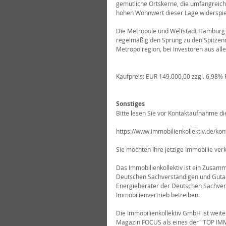
gemütliche Ortskerne, die umfangreiche
hohen Wohnwert dieser Lage widerspie
Die Metropole und Weltstadt Hamburg is
regelmäßig den Sprung zu den Spitzenre
Metropolregion, bei Investoren aus al
Kaufpreis: EUR 149.000,00 zzgl. 6,98% P
Sonstiges
Bitte lesen Sie vor Kontaktaufnahme di
https://www.immobilienkollektiv.de/kon
Sie möchten Ihre jetzige Immobilie ve
Das Immobilienkollektiv ist ein Zusamm
Deutschen Sachverständigen und Gutac
Energieberater der Deutschen Sachver
Immobilienvertrieb betreiben.
Die Immobilienkollektiv GmbH ist weit
Magazin FOCUS als eines der "TOP I