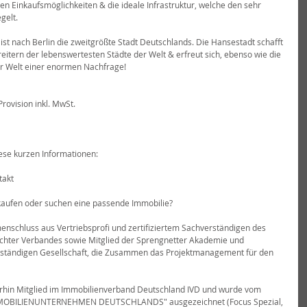
n Einkaufsmöglichkeiten & die ideale Infrastruktur, welche den sehr 
gelt.
t nach Berlin die zweitgrößte Stadt Deutschlands. Die Hansestadt schafft 
itern der lebenswertesten Städte der Welt & erfreut sich, ebenso wie die 
ler Welt einer enormen Nachfrage!
rovision inkl. MwSt.
ese kurzen Informationen:
takt
rkaufen oder suchen eine passende Immobilie?
enschluss aus Vertriebsprofi und zertifiziertem Sachverständigen des 
hter Verbandes sowie Mitglied der Sprengnetter Akademie und 
ständigen Gesellschaft, die Zusammen das Projektmanagement für den 
erhin Mitglied im Immobilienverband Deutschland IVD und wurde vom 
MMOBILIENUNTERNEHMEN DEUTSCHLANDS" ausgezeichnet (Focus Spezial, 