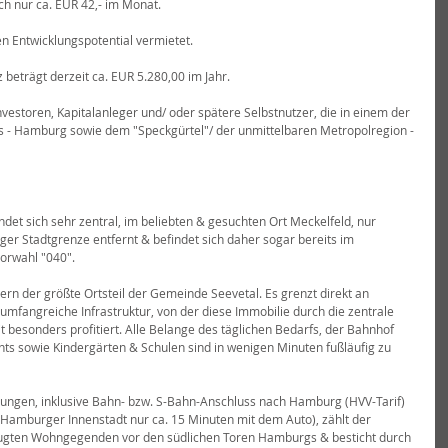
ch nur ca. EUR 42,- im Monat.
en Entwicklungspotential vermietet.
z beträgt derzeit ca. EUR 5.280,00 im Jahr.
Investoren, Kapitalanleger und/ oder spätere Selbstnutzer, die in einem der 
 - Hamburg sowie dem "Speckgürtel"/ der unmittelbaren Metropolregion - 
det sich sehr zentral, im beliebten & gesuchten Ort Meckelfeld, nur 
r Stadtgrenze entfernt & befindet sich daher sogar bereits im 
orwahl "040".
ern der größte Ortsteil der Gemeinde Seevetal. Es grenzt direkt an 
mfangreiche Infrastruktur, von der diese Immobilie durch die zentrale 
t besonders profitiert. Alle Belange des täglichen Bedarfs, der Bahnhof 
nts sowie Kindergärten & Schulen sind in wenigen Minuten fußläufig zu 
ungen, inklusive Bahn- bzw. S-Bahn-Anschluss nach Hamburg (HVV-Tarif) 
 Hamburger Innenstadt nur ca. 15 Minuten mit dem Auto), zählt der 
zugten Wohngegenden vor den südlichen Toren Hamburgs & besticht durch 