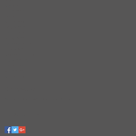
September 2022
(1)
1 Beitrag
August 2022
(1)
1 Beitrag
Juni 2022
(1)
1 Beitrag
Mai 2022
(2)
2 Beiträge
April 2022
(3)
3 Beiträge
März 2022
(2)
2 Beiträge
Februar 2022
(2)
2 Beiträge
Januar 2022
(4)
4 Beiträge
Dezember 2021
(1)
1 Beitrag
Oktober 2021
(5)
5 Beiträge
September 2021
(3)
3 Beiträge
August 2021
(2)
2 Beiträge
Juni 2021
(4)
4 Beiträge
Mai 2021
(2)
2 Beiträge
April 2021
(3)
3 Beiträge
Schlagwörter
Kaufen
Mieten
News
Referenzen
kaufen
Folgen Sie uns!