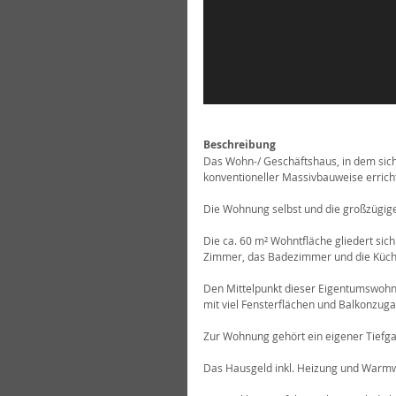
Beschreibung
Das Wohn-/ Geschäftshaus, in dem sich
konventioneller Massivbauweise erricht
Die Wohnung selbst und die großzügige
Die ca. 60 m² Wohntfläche gliedert sich
Zimmer, das Badezimmer und die Küch
Den Mittelpunkt dieser Eigentumswohn
mit viel Fensterflächen und Balkonzuga
Zur Wohnung gehört ein eigener Tiefgar
Das Hausgeld inkl. Heizung und Warmwa