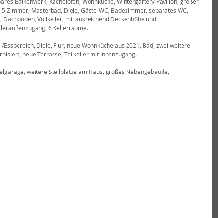
bares Balkenwerk, Kachelofen, Wohnküche, Wintergarten/ Pavillon, großer 
r, 5 Zimmer, Masterbad, Diele, Gäste-WC, Badezimmer, separates WC, 
 Dachboden, Vollkeller, mit ausreichend Deckenhöhe und 
elleraußenzugang, 6 Kellerräume.
Essbereich, Diele, Flur, neue Wohnküche aus 2021, Bad, zwei weitere 
siert, neue Terrasse, Teilkeller mit Innenzugang.
elgarage, weitere Stellplätze am Haus, großes Nebengebäude, 