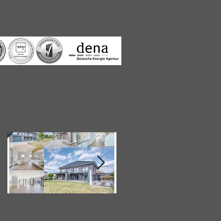
Empfohlene Einträge
VERKAUFT!!!
Immobilienkollek
Hochwertige &
iv & der Bahnhof