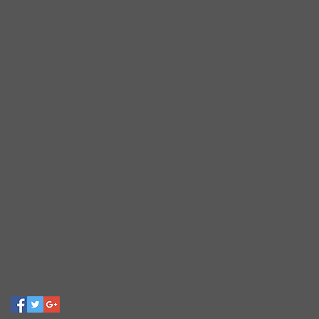
September 2022
(1)
1 Beitrag
August 2022
(1)
1 Beitrag
Juni 2022
(1)
1 Beitrag
Mai 2022
(2)
2 Beiträge
April 2022
(3)
3 Beiträge
März 2022
(2)
2 Beiträge
Februar 2022
(2)
2 Beiträge
Januar 2022
(4)
4 Beiträge
Dezember 2021
(1)
1 Beitrag
Oktober 2021
(5)
5 Beiträge
September 2021
(3)
3 Beiträge
August 2021
(2)
2 Beiträge
Juni 2021
(4)
4 Beiträge
Mai 2021
(2)
2 Beiträge
April 2021
(3)
3 Beiträge
Schlagwörter
Kaufen
Mieten
News
Referenzen
kaufen
Folgen Sie uns!