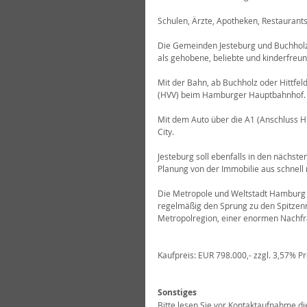
Schulen, Ärzte, Apotheken, Restaurants
Die Gemeinden Jesteburg und Buchholz
als gehobene, beliebte und kinderfreu
Mit der Bahn, ab Buchholz oder Hittfel
(HVV) beim Hamburger Hauptbahnhof.
Mit dem Auto über die A1 (Anschluss Hi
City.
Jesteburg soll ebenfalls in den nächst
Planung von der Immobilie aus schnell 
Die Metropole und Weltstadt Hamburg is
regelmäßig den Sprung zu den Spitzenre
Metropolregion, einer enormen Nachfr
Kaufpreis: EUR 798.000,- zzgl. 3,57% Pr
Sonstiges
Bitte lesen Sie vor Kontaktaufnahme di