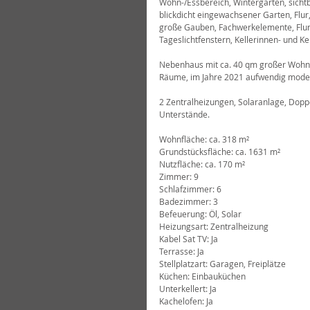
Wohn-/Essbereich, Wintergarten, sicht
blickdicht eingewachsener Garten, Flu
große Gauben, Fachwerkelemente, Flur,
Tageslichtfenstern, Kellerinnen- und K
Nebenhaus mit ca. 40 qm großer Wohn-/
Räume, im Jahre 2021 aufwendig moderni
2 Zentralheizungen, Solaranlage, Dopp
Unterstände.
Wohnfläche: ca. 318 m²
Grundstücksfläche: ca. 1631 m²
Nutzfläche: ca. 170 m²
Zimmer: 9
Schlafzimmer: 6
Badezimmer: 3
Befeuerung: Öl, Solar
Heizungsart: Zentralheizung
Kabel Sat TV: Ja
Terrasse: Ja
Stellplatzart: Garagen, Freiplätze
Küchen: Einbauküchen
Unterkellert: Ja
Kachelofen: Ja