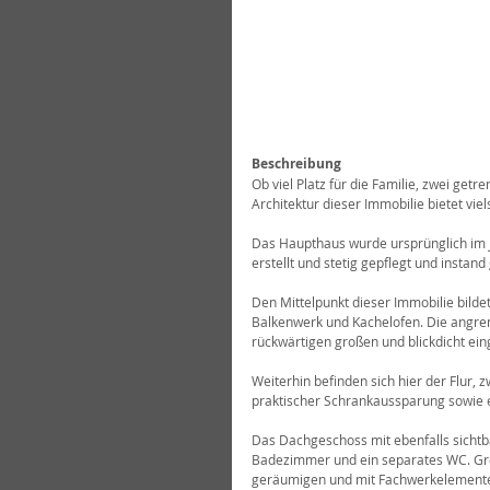
Beschreibung
Ob viel Platz für die Familie, zwei ge
Architektur dieser Immobilie bietet viel
Das Haupthaus wurde ursprünglich im J
erstellt und stetig gepflegt und insta
Den Mittelpunkt dieser Immobilie bild
Balkenwerk und Kachelofen. Die angre
rückwärtigen großen und blickdicht e
Weiterhin befinden sich hier der Flur, 
praktischer Schrankaussparung sowie 
Das Dachgeschoss mit ebenfalls sichtb
Badezimmer und ein separates WC. Groß
geräumigen und mit Fachwerkelementen