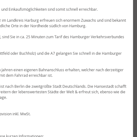
 und Einkaufsmöglichkeiten sind somit schnell erreichbar.
 im Landkreis Harburg erfreuen sich enormem Zuwachs und sind bekannt 
ndliche Orte in der Nordheide südlich von Hamburg.
d, sind Sie in ca. 25 Minuten zum Tarif des Hamburger Verkehrsverbundes 
ttfeld oder Buchholz) und die A7 gelangen Sie schnell in die Hamburger 
en Jahren einen eigenen Bahnanschluss erhalten, welcher nach derzeitiger 
mit dem Fahrrad erreichbar ist.
t nach Berlin die zweitgrößte Stadt Deutschlands. Die Hansestadt schafft 
itern der lebenswertesten Städte der Welt & erfreut sich, ebenso wie die 
age.
ovision inkl. MwSt.
ese kurzen Informationen: