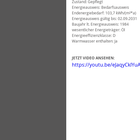
Zustand: Gepflegt
Energieausweis: Bedarfsausweis
Endenergiebedarf: 103,7 kWh/(m²*a)
Energieausweis gültig bis: 02.09.2031
Baujahr lt. Energieausweis: 1984
wesentlicher Energieträger: Öl
Energieeffizienzklasse: D
Warmwasser enthalten: Ja
JETZT VIDEO ANSEHEN:
https://youtu.be/eJaqyCkIYu