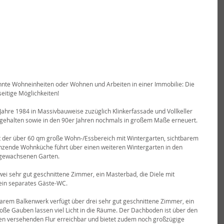
trennte Wohneinheiten oder Wohnen und Arbeiten in einer Immobilie: Die 
seitige Möglichkeiten!
ahre 1984 in Massivbauweise zuzüglich Klinkerfassade und Vollkeller 
nd gehalten sowie in den 90er Jahren nochmals in großem Maße erneuert.
et der über 60 qm große Wohn-/Essbereich mit Wintergarten, sichtbarem 
nzende Wohnküche führt über einen weiteren Wintergarten in den 
ingewachsenen Garten.
zwei sehr gut geschnittene Zimmer, ein Masterbad, die Diele mit 
ein separates Gäste-WC.
arem Balkenwerk verfügt über drei sehr gut geschnittene Zimmer, ein 
e Gauben lassen viel Licht in die Räume. Der Dachboden ist über den 
 versehenden Flur erreichbar und bietet zudem noch großzügige 