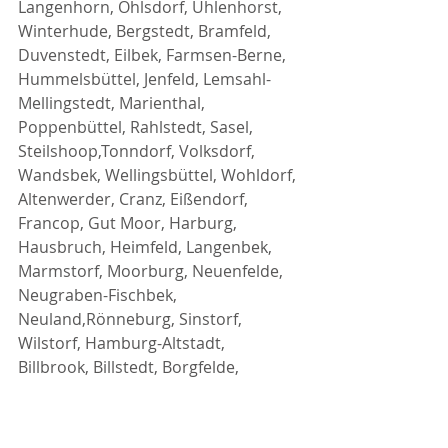
Langenhorn, Ohlsdorf, Uhlenhorst, 
Winterhude, Bergstedt, Bramfeld, 
Duvenstedt, Eilbek, Farmsen-Berne, 
Hummelsbüttel, Jenfeld, Lemsahl-
Mellingstedt, Marienthal, 
Poppenbüttel, Rahlstedt, Sasel, 
Steilshoop,Tonndorf, Volksdorf, 
Wandsbek, Wellingsbüttel, Wohldorf, 
Altenwerder, Cranz, Eißendorf, 
Francop, Gut Moor, Harburg, 
Hausbruch, Heimfeld, Langenbek, 
Marmstorf, Moorburg, Neuenfelde, 
Neugraben-Fischbek, 
Neuland,Rönneburg, Sinstorf, 
Wilstorf, Hamburg-Altstadt, 
Billbrook, Billstedt, Borgfelde, 
Finkenwerder, HafenCity, Hamm, 
Hammerbrook, Horn, Kleiner 
Grasbrook, Neustadt, 