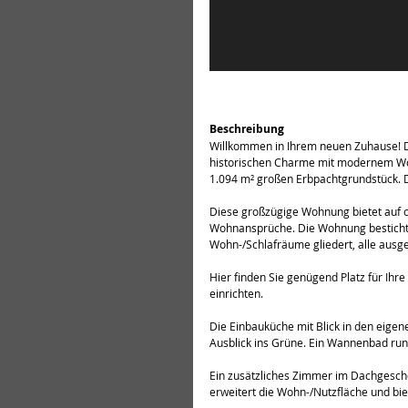
Beschreibung
Willkommen in Ihrem neuen Zuhause! D
historischen Charme mit modernem Woh
1.094 m² großen Erbpachtgrundstück. D
Diese großzügige Wohnung bietet auf ca
Wohnansprüche. Die Wohnung besticht d
Wohn-/Schlafräume gliedert, alle ausge
Hier finden Sie genügend Platz für Ihr
einrichten.
Die Einbauküche mit Blick in den eigen
Ausblick ins Grüne. Ein Wannenbad ru
Ein zusätzliches Zimmer im Dachgeschos
erweitert die Wohn-/Nutzfläche und bie