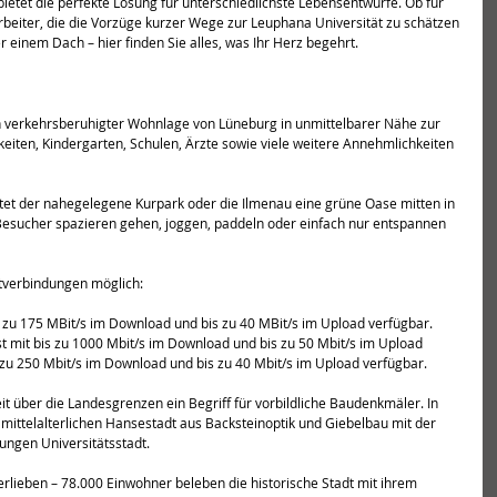
bietet die perfekte Lösung für unterschiedlichste Lebensentwürfe. Ob für 
arbeiter, die die Vorzüge kurzer Wege zur Leuphana Universität zu schätzen 
einem Dach – hier finden Sie alles, was Ihr Herz begehrt.
 verkehrsberuhigter Wohnlage von Lüneburg in unmittelbarer Nähe zur 
eiten, Kindergarten, Schulen, Ärzte sowie viele weitere Annehmlichkeiten 
ietet der nahegelegene Kurpark oder die Ilmenau eine grüne Oase mitten in 
esucher spazieren gehen, joggen, paddeln oder einfach nur entspannen 
etverbindungen möglich:
 zu 175 MBit/s im Download und bis zu 40 MBit/s im Upload verfügbar.
 mit bis zu 1000 Mbit/s im Download und bis zu 50 Mbit/s im Upload 
zu 250 Mbit/s im Download und bis zu 40 Mbit/s im Upload verfügbar.
it über die Landesgrenzen ein Begriff für vorbildliche Baudenkmäler. In 
 mittelalterlichen Hansestadt aus Backsteinoptik und Giebelbau mit der 
ngen Universitätsstadt.
erlieben – 78.000 Einwohner beleben die historische Stadt mit ihrem 