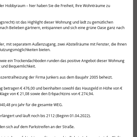
r Hobbyraum – hier haben Sie die Freiheit, Ihre Wohnträume zu 
gsrecht) ist das Highlight dieser Wohnung und lädt zu gemütlichen 
e nach Belieben gärtnern, entspannen und sich eine grüne Oase ganz nach 
ler, mit separatem Außenzugang, zwei Abstellräume mit Fenster, die Ihnen 
Nutzungsmöglichkeiten bieten.
sowie ein Trockendachboden runden das positive Angebot dieser Wohnung 
t und Bequemlichkeit.
aszentralheizung der Firma Junkers aus dem Baujahr 2005 beheizt.
g betragen € 476,00 und beinhalten sowohl das Hausgeld in Höhe von € 
klage von € 21,08 sowie den Erbpachtzins von € 274,94.
.040,48 pro Jahr für die gesamte WEG.
rlängert und läuft noch bis 2112 (Beginn 01.04.2022).
en sich auf dem Parkstreifen an der Straße.