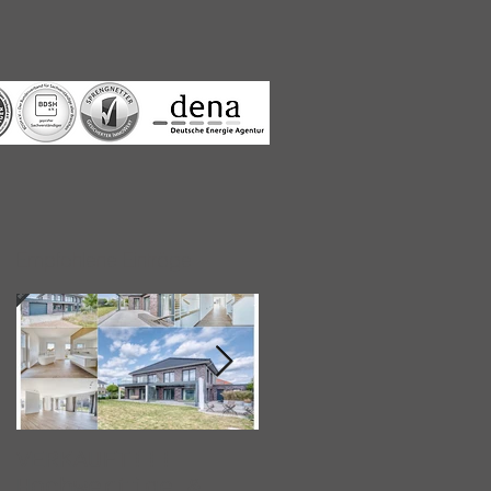
Empfohlene Einträge
VERKAUFT!!!
Immobilienkollek
Hochwertige &
iv & der Bahnhof