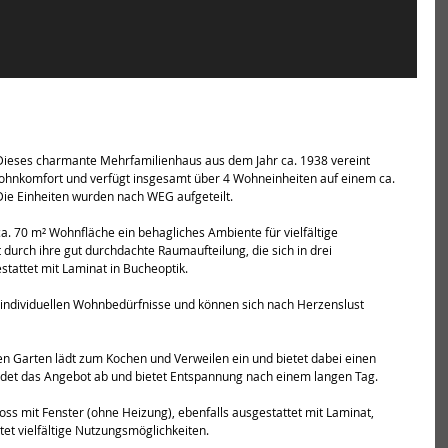
ieses charmante Mehrfamilienhaus aus dem Jahr ca. 1938 vereint 
nkomfort und verfügt insgesamt über 4 Wohneinheiten auf einem ca. 
ie Einheiten wurden nach WEG aufgeteilt.
. 70 m² Wohnfläche ein behagliches Ambiente für vielfältige 
urch ihre gut durchdachte Raumaufteilung, die sich in drei 
stattet mit Laminat in Bucheoptik.
e individuellen Wohnbedürfnisse und können sich nach Herzenslust 
en Garten lädt zum Kochen und Verweilen ein und bietet dabei einen 
ndet das Angebot ab und bietet Entspannung nach einem langen Tag.
s mit Fenster (ohne Heizung), ebenfalls ausgestattet mit Laminat, 
tet vielfältige Nutzungsmöglichkeiten.