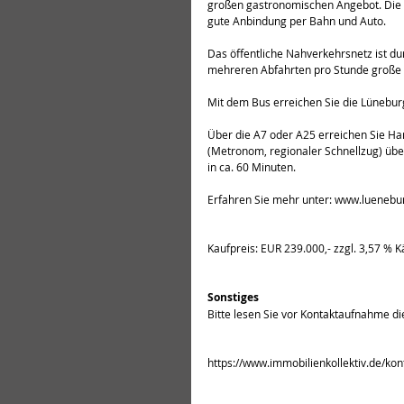
großen gastronomischen Angebot. Die S
gute Anbindung per Bahn und Auto.
Das öffentliche Nahverkehrsnetz ist d
mehreren Abfahrten pro Stunde große Fl
Mit dem Bus erreichen Sie die Lüneburg
Über die A7 oder A25 erreichen Sie Ha
(Metronom, regionaler Schnellzug) übe
in ca. 60 Minuten.
Erfahren Sie mehr unter: 
www.luenebu
Kaufpreis: EUR 239.000,- zzgl. 3,57 % K
Sonstiges
Bitte lesen Sie vor Kontaktaufnahme di
https://www.immobilienkollektiv.de/kon