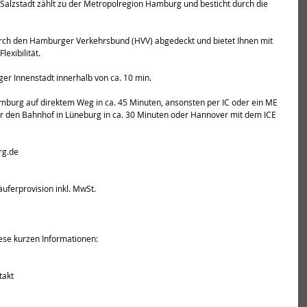
alzstadt zählt zu der Metropolregion Hamburg und besticht durch die 
urch den Hamburger Verkehrsbund (HVV) abgedeckt und bietet Ihnen mit 
exibilität.
er Innenstadt innerhalb von ca. 10 min.
mburg auf direktem Weg in ca. 45 Minuten, ansonsten per IC oder ein ME 
r den Bahnhof in Lüneburg in ca. 30 Minuten oder Hannover mit dem ICE 
rg.de
äuferprovision inkl. MwSt.
ese kurzen Informationen:
takt