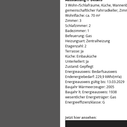
3 Wohn-/Schlafräume, Küche, Wannenba
gemeinschaftlicher Fahrradkeller, Zim
Wohnfläche: ca. 70 m²
Zimmer: 3
Schlafzimmer: 2
Badezimmer: 1
Befeuerung: Gas
Heizungsart: Zentralheizung
Etagenzahl: 2
Terrasse: Ja
Küche: Einbauküche
Unterkellert: Ja
Zustand: Gepflegt
Energieausweis: Bedarfsausweis
Endenergiebedarf: 229,9 kWh/(m²a)
Energieausweis gültig bis: 13.03.2029
Baujahr Wärmeerzeuger: 2005
Baujahr lt. Energieausweis: 1938
wesentlicher Energieträger: Gas
Energieeffizienzklasse: G
Jetzt hier ansehen: