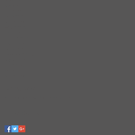
September 2022
(1)
1 Beitrag
August 2022
(1)
1 Beitrag
Juni 2022
(1)
1 Beitrag
Mai 2022
(2)
2 Beiträge
April 2022
(3)
3 Beiträge
März 2022
(2)
2 Beiträge
Februar 2022
(2)
2 Beiträge
Januar 2022
(4)
4 Beiträge
Dezember 2021
(1)
1 Beitrag
Oktober 2021
(5)
5 Beiträge
September 2021
(3)
3 Beiträge
August 2021
(2)
2 Beiträge
Juni 2021
(4)
4 Beiträge
Mai 2021
(2)
2 Beiträge
April 2021
(3)
3 Beiträge
Schlagwörter
Kaufen
Mieten
News
Referenzen
kaufen
Folgen Sie uns!