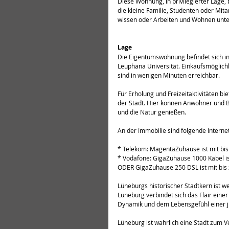
Diese Wohnung, in privilegierter Lage, 
die kleine Familie, Studenten oder Mit
wissen oder Arbeiten und Wohnen unter 
Lage
Die Eigentumswohnung befindet sich in
Leuphana Universität. Einkaufsmöglichk
sind in wenigen Minuten erreichbar.
Für Erholung und Freizeitaktivitäten b
der Stadt. Hier können Anwohner und B
und die Natur genießen.
An der Immobilie sind folgende Intern
* Telekom: MagentaZuhause ist mit bis
* Vodafone: GigaZuhause 1000 Kabel ist
ODER GigaZuhause 250 DSL ist mit bis 
Lüneburgs historischer Stadtkern ist we
Lüneburg verbindet sich das Flair einer
Dynamik und dem Lebensgefühl einer ju
Lüneburg ist wahrlich eine Stadt zum V