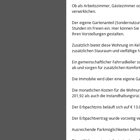
Ob als Arbeitszimmer, Gästezimmer ode
verwirklichen.
Der eigene Gartenanteil (Sondernutzun
Stunden im Freien ein. Hier können Si
Ihren Vorstellungen gestalten.
Zusätzlich bietet diese Wohnung im Kel
zusätzlichen Stauraum und vielfältige 
Ein gemeinschaftlicher Fahrradkeller 
ab und sorgen für zusätzlichen Komfor
Die Immobilie wird über eine eigene G
Die monatlichen Kosten für die Wohnun
201,92 als auch die Instandhaltungsrüc
Der Erbpachtzins beläuft sich auf € 13
Der Erbpachtvertrag wurde vorzeitig ve
Ausreichende Parkmöglichkeiten befind